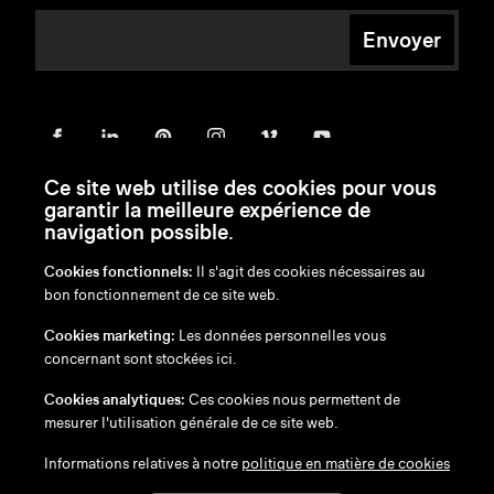
Envoyer
Ce site web utilise des cookies pour vous
garantir la meilleure expérience de
navigation possible.
Cookies fonctionnels:
Il s'agit des cookies nécessaires au
bon fonctionnement de ce site web.
en
/
nl
/
fr
/
de
Cookies marketing:
Les données personnelles vous
Exonération de responsabilité
concernant sont stockées ici.
Politique de confidentialité
Politique en matière de cookies
Cookies analytiques:
Ces cookies nous permettent de
mesurer l'utilisation générale de ce site web.
Informations relatives à notre
politique en matière de cookies