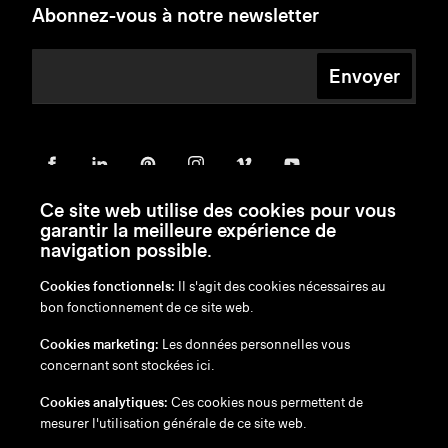
Abonnez-vous à notre newsletter
Envoyer
Ce site web utilise des cookies pour vous
garantir la meilleure expérience de
navigation possible.
Cookies fonctionnels:
Il s'agit des cookies nécessaires au
bon fonctionnement de ce site web.
en
/
nl
/
fr
/
de
Cookies marketing:
Les données personnelles vous
Exonération de responsabilité
concernant sont stockées ici.
Politique de confidentialité
Politique en matière de cookies
Cookies analytiques:
Ces cookies nous permettent de
mesurer l'utilisation générale de ce site web.