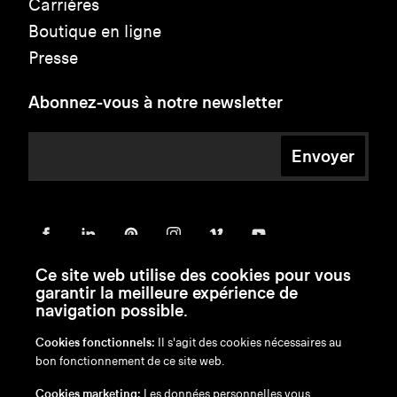
Carrières
Boutique en ligne
Presse
Abonnez-vous à notre newsletter
Envoyer
Ce site web utilise des cookies pour vous
garantir la meilleure expérience de
navigation possible.
Cookies fonctionnels:
Il s'agit des cookies nécessaires au
bon fonctionnement de ce site web.
en
/
nl
/
fr
/
de
Cookies marketing:
Les données personnelles vous