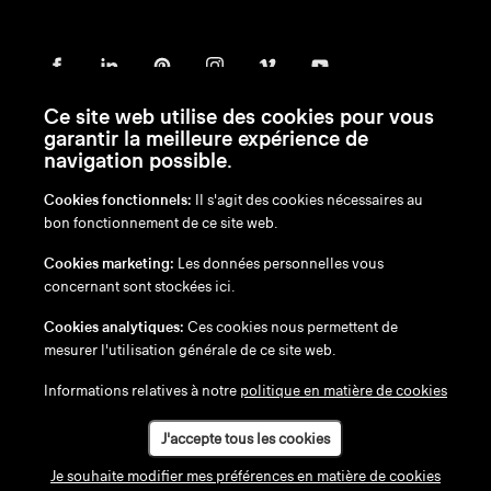
Ce site web utilise des cookies pour vous
garantir la meilleure expérience de
navigation possible.
Cookies fonctionnels:
Il s'agit des cookies nécessaires au
bon fonctionnement de ce site web.
en
/
nl
/
fr
/
de
Cookies marketing:
Les données personnelles vous
Exonération de responsabilité
concernant sont stockées ici.
Politique de confidentialité
Politique en matière de cookies
Cookies analytiques:
Ces cookies nous permettent de
mesurer l'utilisation générale de ce site web.
Informations relatives à notre
politique en matière de cookies
J'accepte tous les cookies
Je souhaite modifier mes préférences en matière de cookies