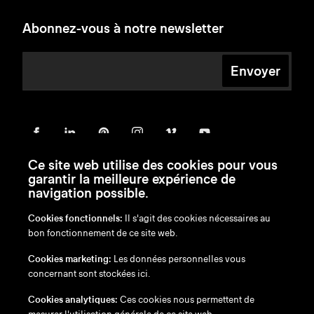
Abonnez-vous à notre newsletter
Envoyer
Ce site web utilise des cookies pour vous
garantir la meilleure expérience de
navigation possible.
Cookies fonctionnels:
Il s'agit des cookies nécessaires au
bon fonctionnement de ce site web.
en
/
nl
/
fr
/
de
Cookies marketing:
Les données personnelles vous
Exonération de responsabilité
concernant sont stockées ici.
Politique de confidentialité
Politique en matière de cookies
Cookies analytiques:
Ces cookies nous permettent de