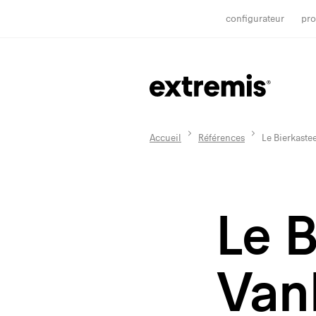
configurateur
pro
Accueil
Références
Le Bierkast
Le B
Van