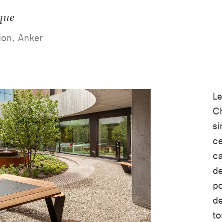
que
tion, Anker
L
Ch
si
ce
ca
de
po
de
to