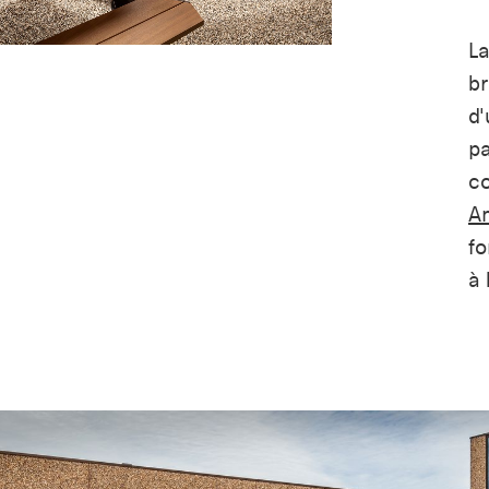
La
br
d'
pa
co
A
fo
à 