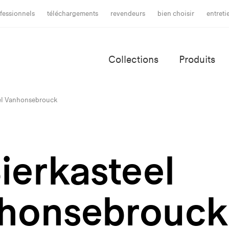
fessionnels
téléchargements
revendeurs
bien choisir
entret
Collections
Produits
eel Vanhonsebrouck
ierkasteel
honsebrouck