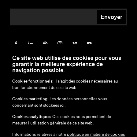
Envoyer
Ce site web utilise des cookies pour vous
garantir la meilleure expérience de
navigation possible.
Cookies fonctionnels:
Il s'agit des cookies nécessaires au
bon fonctionnement de ce site web.
en
/
nl
/
fr
/
de
Cookies marketing:
Les données personnelles vous
Exonération de responsabilité
concernant sont stockées ici.
Politique de confidentialité
Politique en matière de cookies
Cookies analytiques:
Ces cookies nous permettent de
mesurer l'utilisation générale de ce site web.
Informations relatives à notre
politique en matière de cookies