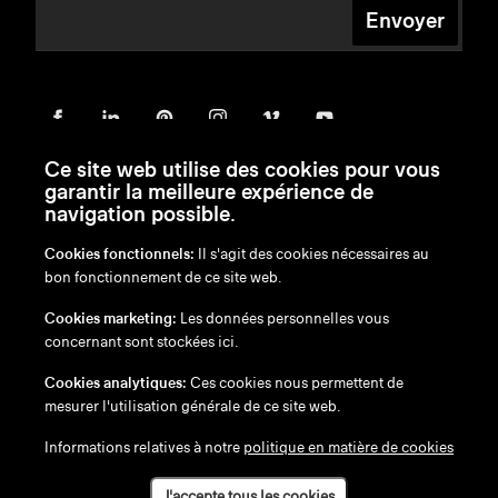
Envoyer
Ce site web utilise des cookies pour vous
garantir la meilleure expérience de
navigation possible.
Cookies fonctionnels:
Il s'agit des cookies nécessaires au
bon fonctionnement de ce site web.
en
/
nl
/
fr
/
de
Cookies marketing:
Les données personnelles vous
Exonération de responsabilité
concernant sont stockées ici.
Politique de confidentialité
Politique en matière de cookies
Cookies analytiques:
Ces cookies nous permettent de
mesurer l'utilisation générale de ce site web.
Informations relatives à notre
politique en matière de cookies
J'accepte tous les cookies