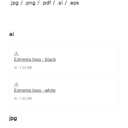
.jpg / .png / .pdf / .ai / .eps
ai
Extremis logo - black
AI - 1.33 MB
Extremis logo - white
AI - 1.32 MB
jpg