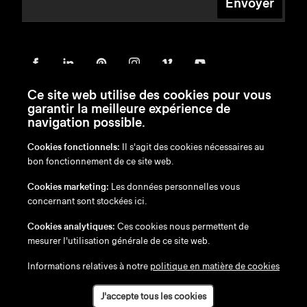
Envoyer
Ce site web utilise des cookies pour vous
garantir la meilleure expérience de
navigation possible.
Cookies fonctionnels:
Il s'agit des cookies nécessaires au
bon fonctionnement de ce site web.
en
/
nl
/
fr
/
de
Cookies marketing:
Les données personnelles vous
Exonération de responsabilité
concernant sont stockées ici.
Politique de confidentialité
Politique en matière de cookies
Cookies analytiques:
Ces cookies nous permettent de
mesurer l'utilisation générale de ce site web.
Informations relatives à notre
politique en matière de cookies
J'accepte tous les cookies