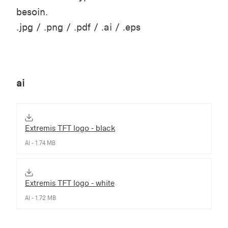
besoin.
.jpg / .png / .pdf / .ai / .eps
ai
Extremis TFT logo - black
AI - 1.74 MB
Extremis TFT logo - white
AI - 1.72 MB