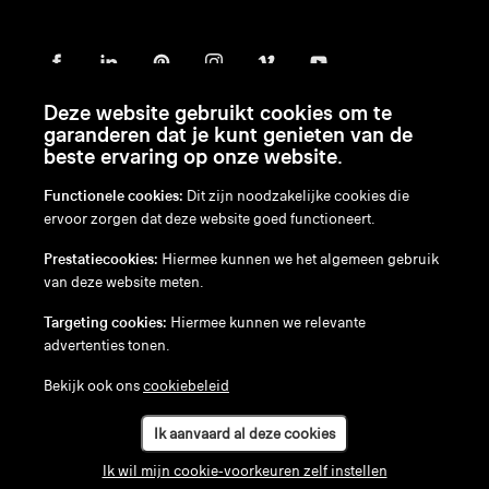
Deze website gebruikt cookies om te
garanderen dat je kunt genieten van de
beste ervaring op onze website.
Functionele cookies:
Dit zijn noodzakelijke cookies die
ervoor zorgen dat deze website goed functioneert.
en
/
nl
/
fr
/
de
Prestatiecookies:
Hiermee kunnen we het algemeen gebruik
Disclaimer
van deze website meten.
Privacybeleid
Cookiebeleid
Targeting cookies:
Hiermee kunnen we relevante
advertenties tonen.
Bekijk ook ons
cookiebeleid
Ik aanvaard al deze cookies
Ik wil mijn cookie-voorkeuren zelf instellen
Jouw Walrus clubsofa configureren