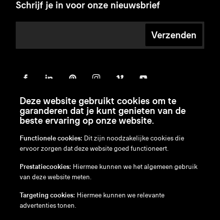
Schrijf je in voor onze nieuwsbrief
Verzenden
Deze website gebruikt cookies om te
garanderen dat je kunt genieten van de
beste ervaring op onze website.
Functionele cookies:
Dit zijn noodzakelijke cookies die
ervoor zorgen dat deze website goed functioneert.
en
/
nl
/
fr
/
de
Prestatiecookies:
Hiermee kunnen we het algemeen gebruik
Disclaimer
van deze website meten.
Privacybeleid
Cookiebeleid
Targeting cookies:
Hiermee kunnen we relevante
advertenties tonen.