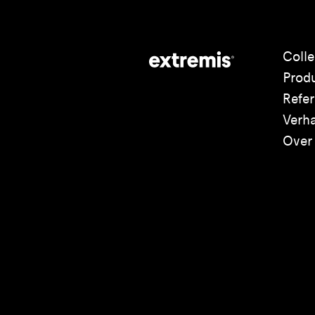
Colle
Prod
Refer
Verh
Over