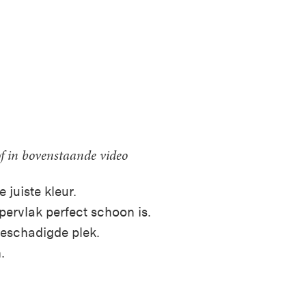
of in bovenstaande video
e juiste kleur.
pervlak perfect schoon is.
beschadigde plek.
.