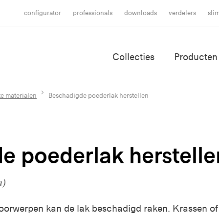
configurator
professionals
downloads
verdelers
sli
Collecties
Producten
e materialen
Beschadigde poederlak herstellen
e poederlak herstelle
n)
oorwerpen kan de lak beschadigd raken. Krassen of