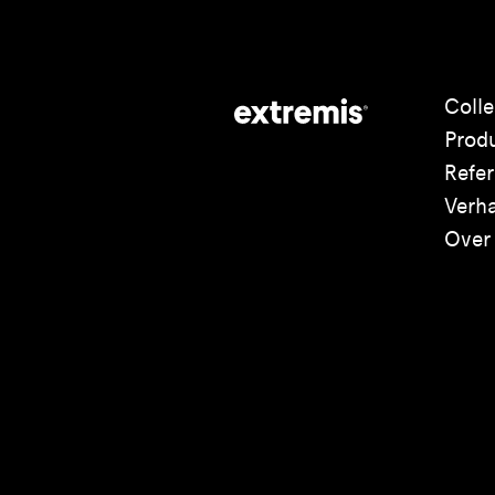
Colle
Prod
Refer
Verh
Over