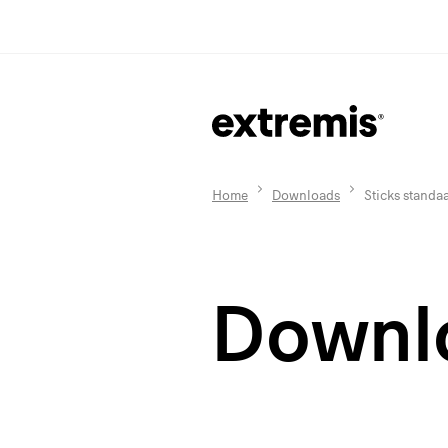
Home
Downloads
Sticks standa
Downl