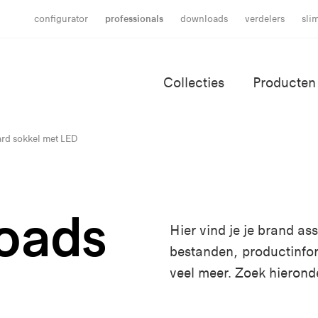
configurator
professionals
downloads
verdelers
sli
Collecties
Producten
ard sokkel met LED
oads
Hier vind je je brand a
bestanden, productinfo
veel meer. Zoek hierond