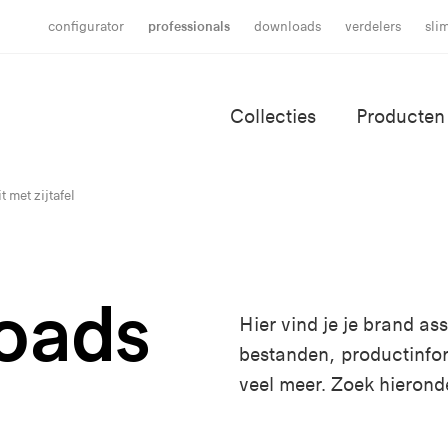
configurator
professionals
downloads
verdelers
sli
Collecties
Producten
 met zijtafel
oads
Hier vind je je brand a
bestanden, productinfo
veel meer. Zoek hierond