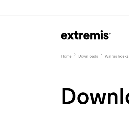
Home
Downloads
Walrus hoekzit
Downl