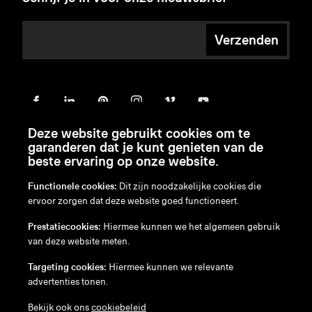
Verzenden
Deze website gebruikt cookies om te
garanderen dat je kunt genieten van de
beste ervaring op onze website.
Functionele cookies:
Dit zijn noodzakelijke cookies die
ervoor zorgen dat deze website goed functioneert.
en
/
nl
/
fr
/
de
Prestatiecookies:
Hiermee kunnen we het algemeen gebruik
Disclaimer
van deze website meten.
Privacybeleid
Cookiebeleid
Targeting cookies:
Hiermee kunnen we relevante
advertenties tonen.
Bekijk ook ons
cookiebeleid