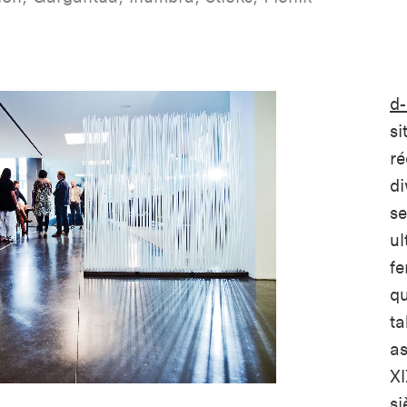
d-
si
ré
di
se
ul
fe
qu
ta
as
XI
si