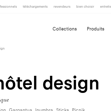
fessionnels
téléchargements
revendeurs
bien choisir
entret
Collections
Produits
ign
hôtel design
ique
tion, Gargantua, Inumbra, Sticks, Picnik