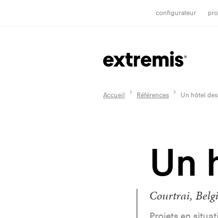
configurateur
pro
Accueil
Références
Un hôtel des
Un 
Courtrai, Belg
Projets en situa