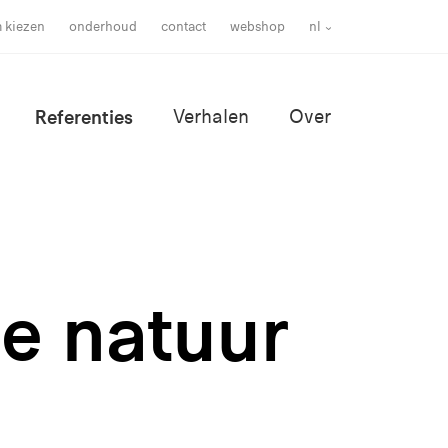
m kiezen
onderhoud
contact
webshop
nl
Referenties
Verhalen
Over
de natuur