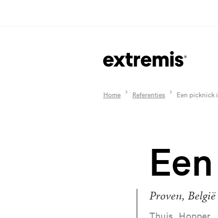
Home
Referenties
Een picknick 
Een 
Proven, België
Thuis, Hopper