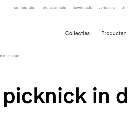
configurator
professionals
downloads
verdelers
sli
Collecties
Producten
in de natuur
picknick in 