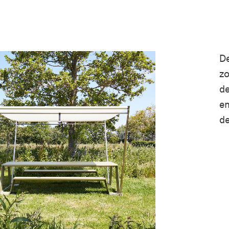
De
zo
de
en
de