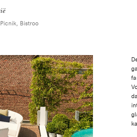
ië
Picnik, Bistroo
De
ga
fa
Vo
da
in
gl
k