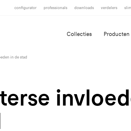
configurator
professionals
downloads
verdelers
sli
Collecties
Producten
oeden in de stad
terse invloed
d