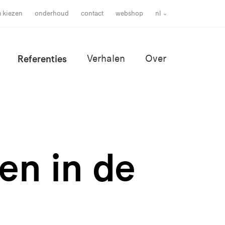
m kiezen
onderhoud
contact
webshop
nl
Referenties
Verhalen
Over
en in de