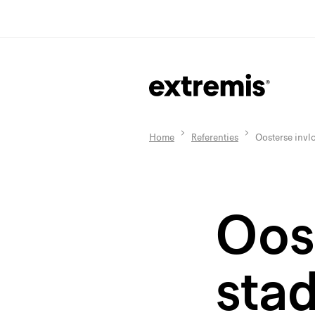
Home
Referenties
Oosterse invl
Oos
sta