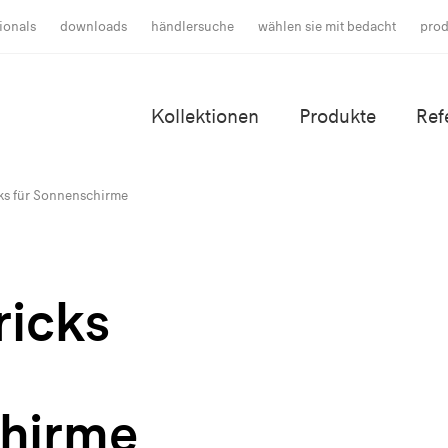
ionals
downloads
händlersuche
wählen sie mit bedacht
prod
Kollektionen
Produkte
Ref
cks für Sonnenschirme
ricks
hirme