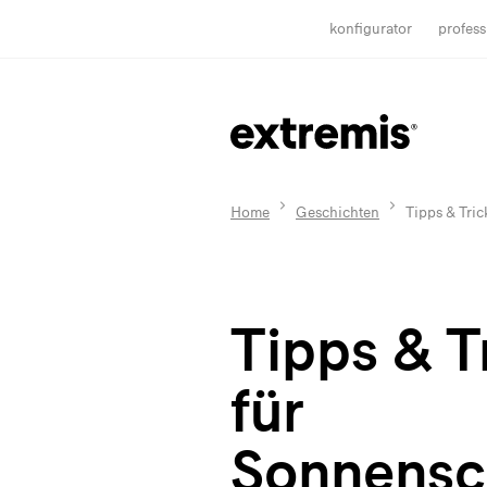
konfigurator
profess
Home
Geschichten
Tipps & Tri
Tipps & T
für
Sonnensc