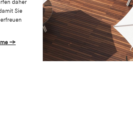
rfen daher
damit Sie
 erfreuen
irme →