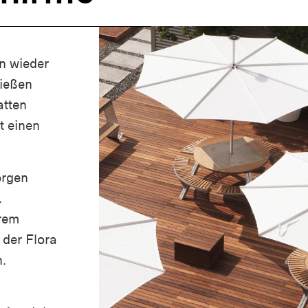
n wieder
ießen
atten
t einen
orgen
.
rem
 der Flora
.