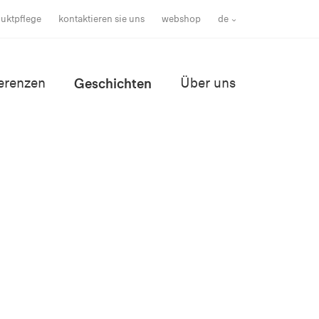
uktpflege
kontaktieren sie uns
webshop
de
erenzen
Geschichten
Über uns