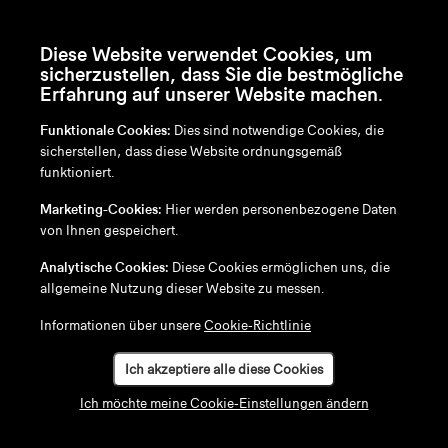
Diese Website verwendet Cookies, um
sicherzustellen, dass Sie die bestmögliche
Erfahrung auf unserer Website machen.
Funktionale Cookies:
Dies sind notwendige Cookies, die
sicherstellen, dass diese Website ordnungsgemäß
funktioniert.
en
/
nl
/
fr
/
de
Marketing-Cookies:
Hier werden personenbezogene Daten
Disclaimer
von Ihnen gespeichert.
Datenschutzrichtlinie
Cookie-Richtlinie
Analytische Cookies:
Diese Cookies ermöglichen uns, die
allgemeine Nutzung dieser Website zu messen.
Informationen über unsere
Cookie-Richtlinie
Ich akzeptiere alle diese Cookies
Ich möchte meine Cookie-Einstellungen ändern