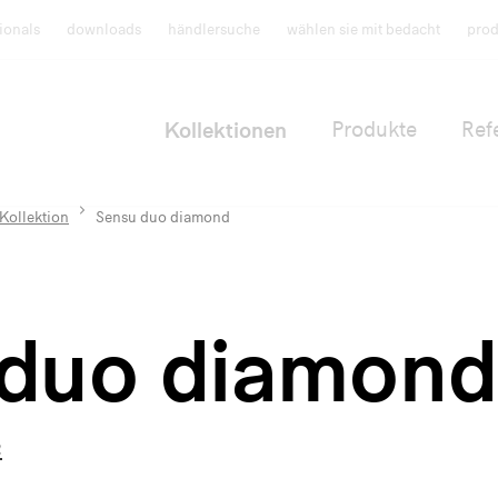
ionals
downloads
händlersuche
wählen sie mit bedacht
prod
Kollektionen
Produkte
Ref
Kollektion
Sensu duo diamond
 duo diamond
n