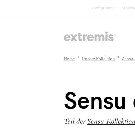
konfigurator
profess
Home
Unsere Kollektion
Sensu-
Sensu
Teil der
Sensu-Kollektio