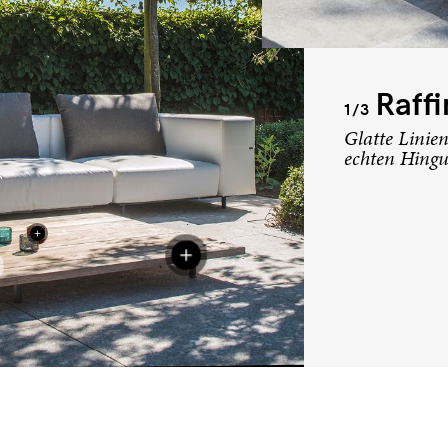
Raffi
1/3
Glatte Linie
echten Hingu