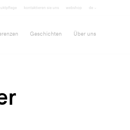
uktpflege
kontaktieren sie uns
webshop
de
erenzen
Geschichten
Über uns
er