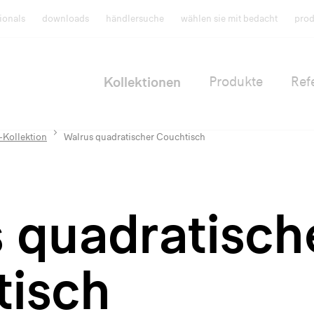
ionals
downloads
händlersuche
wählen sie mit bedacht
prod
Kollektionen
Produkte
Ref
-Kollektion
Walrus quadratischer Couchtisch
 quadratisch
tisch