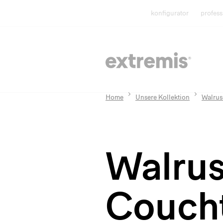
konfigurator
profess
Home
Unsere Kollektion
Walrus
Walrus
Couch