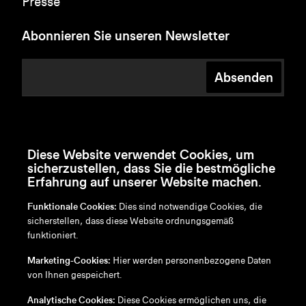
Presse
Abonnieren Sie unseren Newsletter
Absenden
Diese Website verwendet Cookies, um
sicherzustellen, dass Sie die bestmögliche
Erfahrung auf unserer Website machen.
Funktionale Cookies:
Dies sind notwendige Cookies, die
sicherstellen, dass diese Website ordnungsgemäß
funktioniert.
en
/
nl
/
fr
/
de
Marketing-Cookies:
Hier werden personenbezogene Daten
Disclaimer
von Ihnen gespeichert.
Datenschutzrichtlinie
Cookie-Richtlinie
Analytische Cookies:
Diese Cookies ermöglichen uns, die