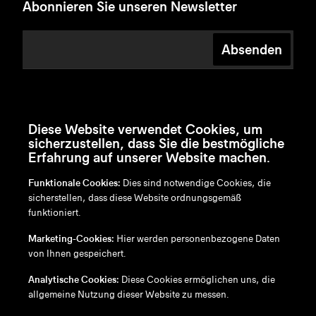
Abonnieren Sie unseren Newsletter
Absenden
Diese Website verwendet Cookies, um
sicherzustellen, dass Sie die bestmögliche
Erfahrung auf unserer Website machen.
Funktionale Cookies:
Dies sind notwendige Cookies, die
sicherstellen, dass diese Website ordnungsgemäß
funktioniert.
en
/
nl
/
fr
/
de
Marketing-Cookies:
Hier werden personenbezogene Daten
Disclaimer
von Ihnen gespeichert.
Datenschutzrichtlinie
Cookie-Richtlinie
Analytische Cookies:
Diese Cookies ermöglichen uns, die
allgemeine Nutzung dieser Website zu messen.