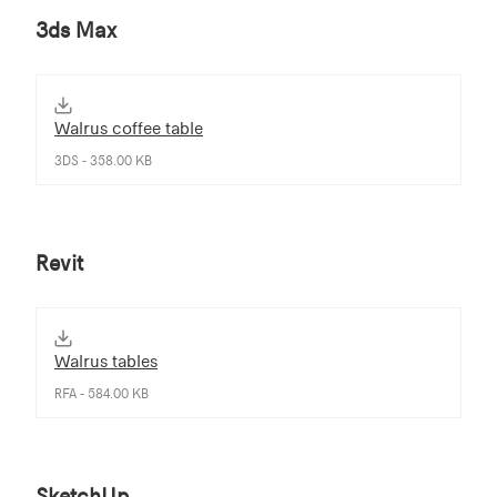
3ds Max
Walrus coffee table
3DS - 358.00 KB
Revit
Walrus tables
RFA - 584.00 KB
SketchUp