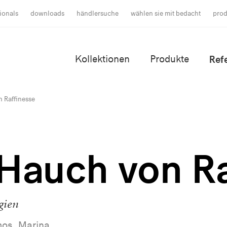
ionals
downloads
händlersuche
wählen sie mit bedacht
prod
Kollektionen
Produkte
Ref
 Raffinesse
 Hauch von Ra
gien
os, Marina