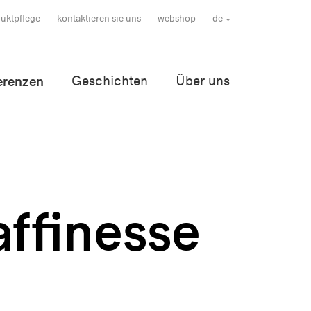
uktpflege
kontaktieren sie uns
webshop
de
erenzen
Geschichten
Über uns
ffinesse