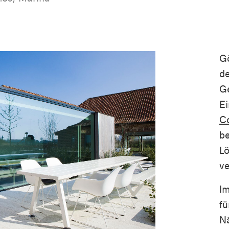
Gö
de
Ge
Ei
C
be
Lö
v
I
fü
Nä