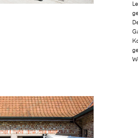
Le
ge
De
Ga
K
ge
W