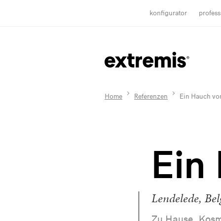
konfigurator
profess
Home
Referenzen
Ein Hauch von
Ein
Lendelede, Bel
Zu Hause, Kosm