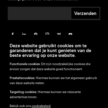
Verzenden
Deze website gebruikt cookies om te
garanderen dat je kunt genieten van de
beste ervaring op onze website.
Functionele cookies:
Dit zijn noodzakelijke cookies die
ervoor zorgen dat deze website goed functioneert.
en
/
nl
/
fr
/
de
Prestatiecookies:
Hiermee kunnen we het algemeen gebruik
Disclaimer
van deze website meten.
Privacybeleid
Cookiebeleid
Targeting cookies:
Hiermee kunnen we relevante
advertenties tonen.
Bekijk ook ons
cookiebeleid