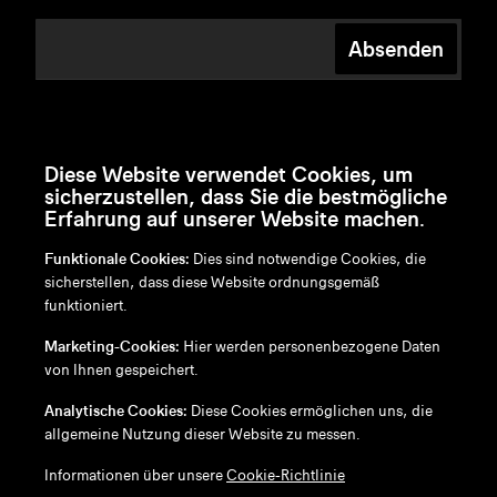
Absenden
Diese Website verwendet Cookies, um
sicherzustellen, dass Sie die bestmögliche
Erfahrung auf unserer Website machen.
Funktionale Cookies:
Dies sind notwendige Cookies, die
sicherstellen, dass diese Website ordnungsgemäß
funktioniert.
en
/
nl
/
fr
/
de
Marketing-Cookies:
Hier werden personenbezogene Daten
Disclaimer
von Ihnen gespeichert.
Datenschutzrichtlinie
Cookie-Richtlinie
Analytische Cookies:
Diese Cookies ermöglichen uns, die
allgemeine Nutzung dieser Website zu messen.
Informationen über unsere
Cookie-Richtlinie