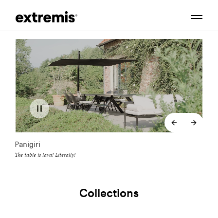
backend.co
backe
Panigiri
The table is lava! Literally!
Collections