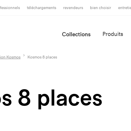
fessionnels
téléchargements
revendeurs
bien choisir
entret
Collections
Produits
tion Kosmos
Kosmos 8 places
 8 places