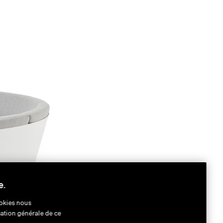
e.
okies nous
sation générale de ce