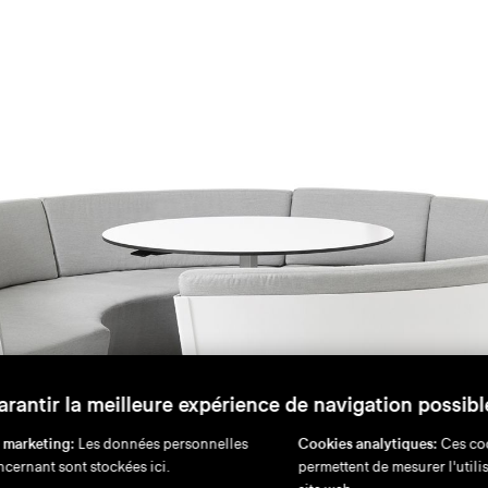
arantir la meilleure expérience de navigation possibl
 marketing:
Les données personnelles
Cookies analytiques:
Ces co
cernant sont stockées ici.
permettent de mesurer l'utili