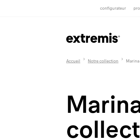
configurateur
pro
Accueil
Notre collection
Marina
Marin
collec