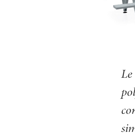
Le 
po
co
sim