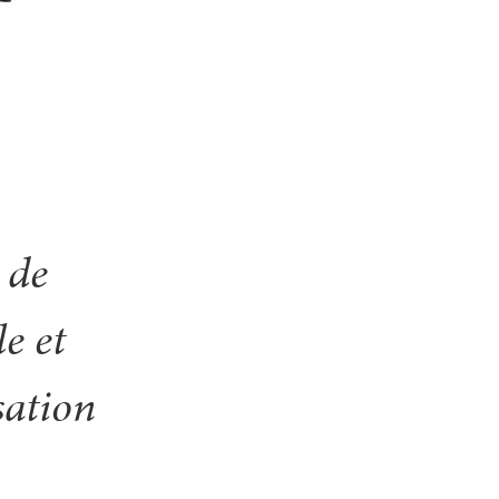
 de
e et
sation