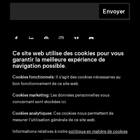
Envoyer
Ce site web utilise des cookies pour vous
garantir la meilleure expérience de
navigation possible.
Cookies fonctionnels:
Il s'agit des cookies nécessaires au
bon fonctionnement de ce site web.
en
/
nl
/
fr
/
de
Cookies marketing:
Les données personnelles vous
Exonération de responsabilité
concernant sont stockées ici.
Politique de confidentialité
Politique en matière de cookies
Cookies analytiques:
Ces cookies nous permettent de
mesurer l'utilisation générale de ce site web.
Informations relatives à notre
politique en matière de cookies