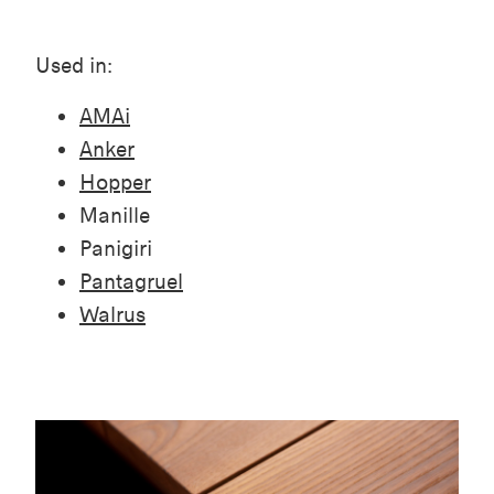
Used in:
AMAi
Anker
Hopper
Manille
Panigiri
Pantagruel
Walrus