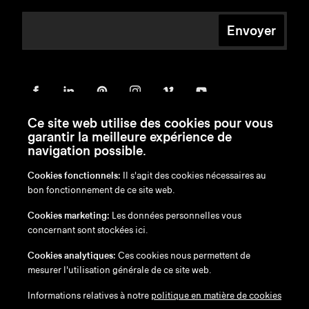
Envoyer
Ce site web utilise des cookies pour vous
garantir la meilleure expérience de
navigation possible.
Cookies fonctionnels:
Il s'agit des cookies nécessaires au
bon fonctionnement de ce site web.
en
/
nl
/
fr
/
de
Cookies marketing:
Les données personnelles vous
Exonération de responsabilité
concernant sont stockées ici.
Politique de confidentialité
Politique en matière de cookies
Cookies analytiques:
Ces cookies nous permettent de
mesurer l'utilisation générale de ce site web.
Informations relatives à notre
politique en matière de cookies