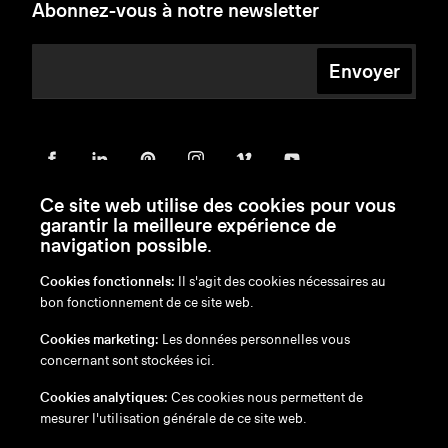
Abonnez-vous à notre newsletter
Envoyer
Ce site web utilise des cookies pour vous
garantir la meilleure expérience de
navigation possible.
Cookies fonctionnels:
Il s'agit des cookies nécessaires au
bon fonctionnement de ce site web.
en
/
nl
/
fr
/
de
Cookies marketing:
Les données personnelles vous
Exonération de responsabilité
concernant sont stockées ici.
Politique de confidentialité
Politique en matière de cookies
Cookies analytiques:
Ces cookies nous permettent de
mesurer l'utilisation générale de ce site web.