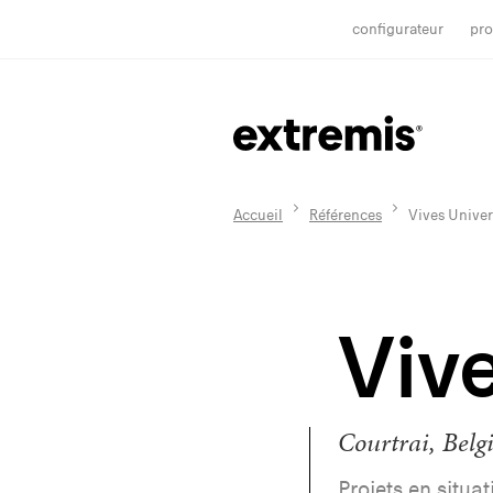
configurateur
pro
Accueil
Références
Vives Univer
Vive
Courtrai, Belg
Projets en situa