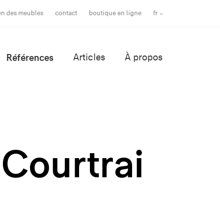
ien des meubles
contact
boutique en ligne
fr
Références
Articles
À propos
 Courtrai