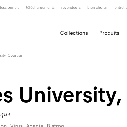
fessionnels
téléchargements
revendeurs
bien choisir
entret
Collections
Produits
sity, Courtrai
s University,
ique
tion, Virus, Acacia, Bistroo