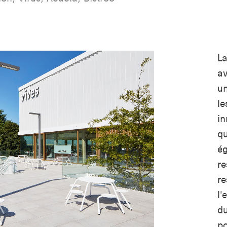
La
av
un
le
in
qu
ég
re
re
l'
du
po