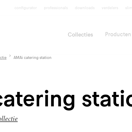
configurator
professionals
downloads
verdelers
sli
Collecties
Producten
ctie
AMAi catering station
atering stati
lectie