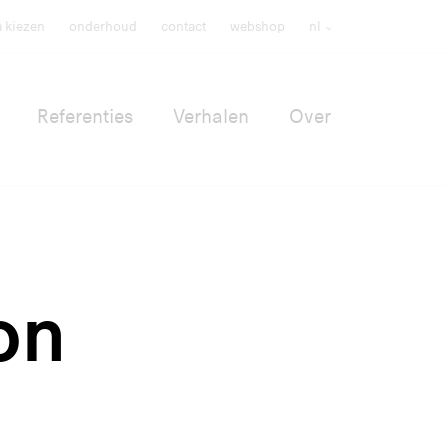
m kiezen
onderhoud
contact
webshop
nl
Referenties
Verhalen
Over
on