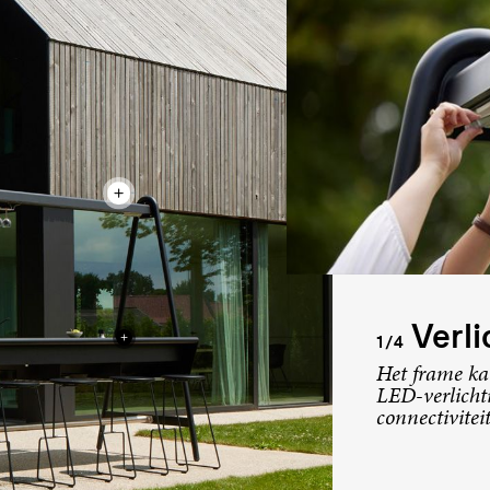
Verlic
1/4
Het frame ka
LED-verlicht
connectivitei