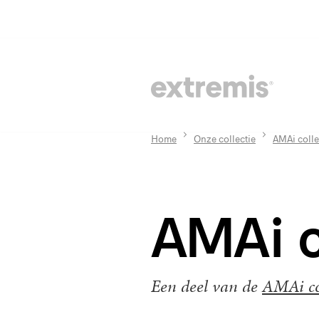
Home
Onze collectie
AMAi colle
AMAi c
Een deel van de
AMAi col