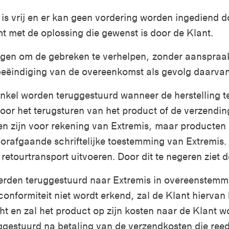
is vrij en er kan geen vordering worden ingediend 
t met de oplossing die gewenst is door de Klant.
agen om de gebreken te verhelpen, zonder aanspraa
eëindiging van de overeenkomst als gevolg daarva
el worden teruggestuurd wanneer de herstelling ter 
oor het terugsturen van het product of de verzendin
pen zijn voor rekening van Extremis, maar producte
orafgaande schriftelijke toestemming van Extremis.
etourtransport uitvoeren. Door dit te negeren ziet de
werden teruggestuurd naar Extremis in overeenste
conformiteit niet wordt erkend, zal de Klant hiervan 
t en zal het product op zijn kosten naar de Klant w
gestuurd na betaling van de verzendkosten die reed