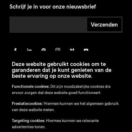
Schrijf je in voor onze nieuwsbrief
Verzenden
Deze website gebruikt cookies om te
garanderen dat je kunt genieten van de
beste ervaring op onze website.
Functionele cookies:
Dit zijn noodzakelijke cookies die
ervoor zorgen dat deze website goed functioneert.
en
/
nl
/
fr
/
de
Prestatiecookies:
Hiermee kunnen we het algemeen gebruik
Disclaimer
van deze website meten.
Privacybeleid
Cookiebeleid
Targeting cookies:
Hiermee kunnen we relevante
advertenties tonen.