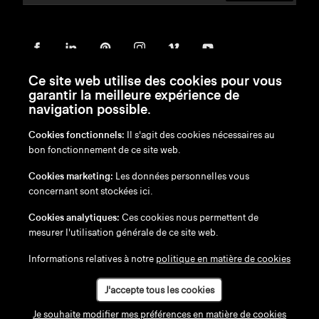
Ce site web utilise des cookies pour vous
garantir la meilleure expérience de
navigation possible.
Cookies fonctionnels:
Il s'agit des cookies nécessaires au
bon fonctionnement de ce site web.
en
/
nl
/
fr
/
de
Cookies marketing:
Les données personnelles vous
Exonération de responsabilité
concernant sont stockées ici.
Politique de confidentialité
Politique en matière de cookies
Cookies analytiques:
Ces cookies nous permettent de
mesurer l'utilisation générale de ce site web.
Informations relatives à notre
politique en matière de cookies
J'accepte tous les cookies
Je souhaite modifier mes préférences en matière de cookies