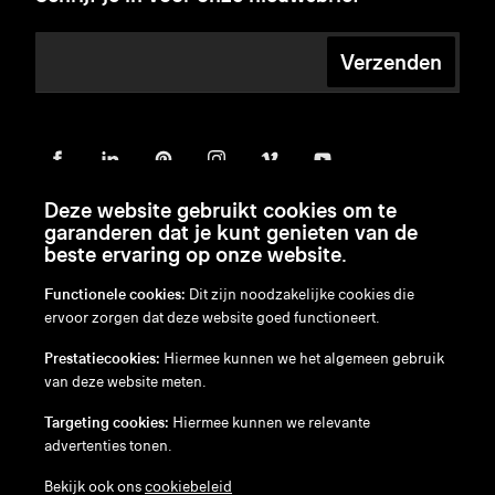
Verzenden
Deze website gebruikt cookies om te
garanderen dat je kunt genieten van de
beste ervaring op onze website.
Functionele cookies:
Dit zijn noodzakelijke cookies die
ervoor zorgen dat deze website goed functioneert.
en
/
nl
/
fr
/
de
Prestatiecookies:
Hiermee kunnen we het algemeen gebruik
Disclaimer
van deze website meten.
Privacybeleid
Cookiebeleid
Targeting cookies:
Hiermee kunnen we relevante
advertenties tonen.
Bekijk ook ons
cookiebeleid