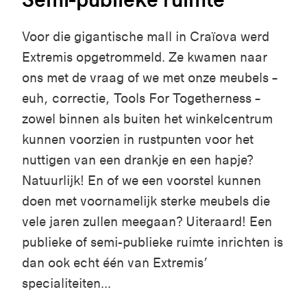
Voor d
ie
gigantische
mall in
Craïova
werd
Extremis
opgetrommeld
.
Ze
kwamen
naar
ons
met de
vraag
o
f we met
onze
meubels
–
euh
,
correctie
, Tools
For
Togetherness –
zowel
binnen
als
buiten
het
winkelcentrum
kunnen
voorzien
in
rustpunten
voor
het
nuttigen
van
een
drankje
en
een
hapje
?
Natuurlijk
! En of we
een
voorstel
kunnen
doen
met
voornamelijk
sterke
meubels
die
vele
jaren
zullen
meegaan
?
Uiteraard
!
Een
publieke
of semi-
publieke
ruimte
inrichten
is
dan
ook
echt
é
én
van Extremis’
specialiteiten
...