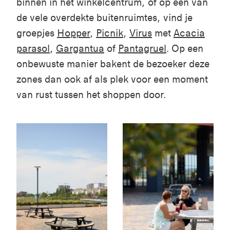
binnen
in het
winkelcentrum
, of o
p
één
van
de
vele
overdekte
buitenruimtes
,
vind
je
groepjes
Hopper
,
Picnik
,
Virus
met
Acacia
parasol
,
Gargantua
of
Pantagruel
.
Op
een
onbewuste
manier
bakent
de
bezoeker
deze
zones dan
ook
af
als
plek
voor
een
moment
van rust
tussen
het
shoppen
door.