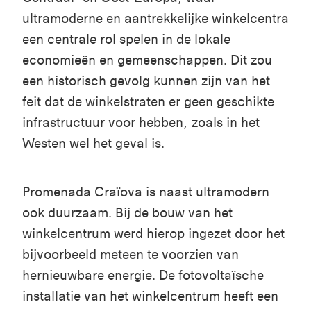
ultramoderne en aantrekkelijke winkelcentra
een centrale rol spelen in de lokale
economieën en gemeenschappen. Dit zou
een historisch gevolg kunnen zijn van het
feit dat de winkelstraten er geen geschikte
infrastructuur voor hebben, zoals in het
Westen wel het geval is.
Promenada
Craïova
is
n
aast
ultramodern
ook
duurzaam
.
Bij de bouw van het
winkelcentrum
werd
hierop
ingezet
door het
bijvoorbeeld
meteen
t
e
voorzie
n
van
hernieuwbar
e
energi
e
.
De
fotovoltaïsch
e
installati
e
van het
winkelcentru
m
heef
t
ee
n