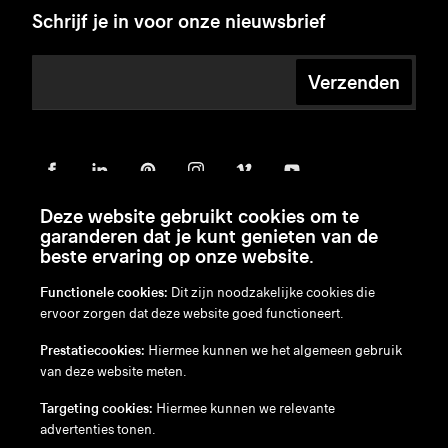
Schrijf je in voor onze nieuwsbrief
Verzenden
Deze website gebruikt cookies om te
garanderen dat je kunt genieten van de
beste ervaring op onze website.
Functionele cookies:
Dit zijn noodzakelijke cookies die
ervoor zorgen dat deze website goed functioneert.
en
/
nl
/
fr
/
de
Prestatiecookies:
Hiermee kunnen we het algemeen gebruik
Disclaimer
van deze website meten.
Privacybeleid
Cookiebeleid
Targeting cookies:
Hiermee kunnen we relevante
advertenties tonen.