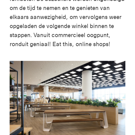
om de
tijd
te
nemen
en
te
genieten
van
elkaars
aanwezigheid
, om
vervolgens
weer
opgeladen
de
volgende
winkel
binnen
te
stappen
.
Vanuit
commercieel
oogpunt
,
ronduit
geniaal
!
Eat this, online shops
!