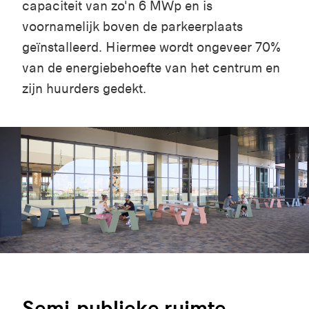
capacitei
t
van
zo'
n
6 MWp
e
n
is
voornamelij
k
bove
n
de
parkeerplaat
s
geïnstalleer
d
. Hiermee
word
t
ongevee
r
70%
van de
energiebehoeft
e
van het centrum
e
n
zij
n
huurder
s
gedek
t
.
Semi-publieke ruimte