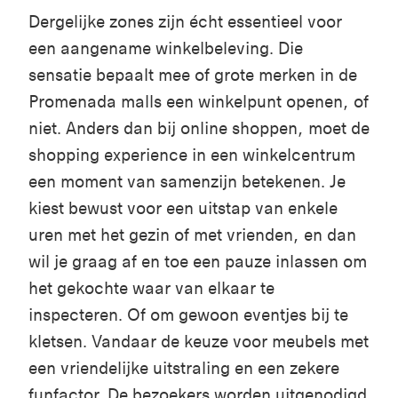
Dergelijke
zones
zijn
écht
essentieel
voor
een
aangename
winkelbeleving
.
D
i
e
s
e
nsatie
bepaalt
mee
of
grote
merken
in de
Promenada
malls
een
winkelpunt
openen
, of
niet
.
Anders dan
bij
online
shoppen
,
moet
de
shopping experience in
een
winkelcentrum
een
moment van
samenzijn
betekenen
.
Je
kiest
bewust
voor
een
uitstap
van
enkele
uren
met het
gezin
of met
vrienden
,
en
dan
wil
je
graag
af
en
toe
een
pauze
inlassen
om
het
gekochte
waar
van
elkaar
te
inspecteren
.
O
f om
gewoon
eventjes
bij
te
kletsen
.
Vandaar
de
keuze
voor
meubels
met
een
vriendelijke
uitstraling
en
een
zekere
funfactor
.
De
bezoekers
worden
uitgenodigd