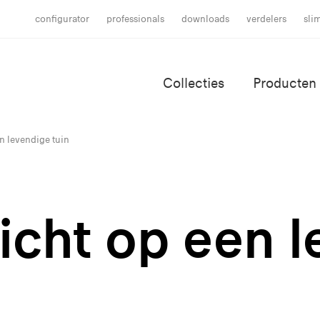
configurator
professionals
downloads
verdelers
sli
Collecties
Producten
n levendige tuin
zicht op een 