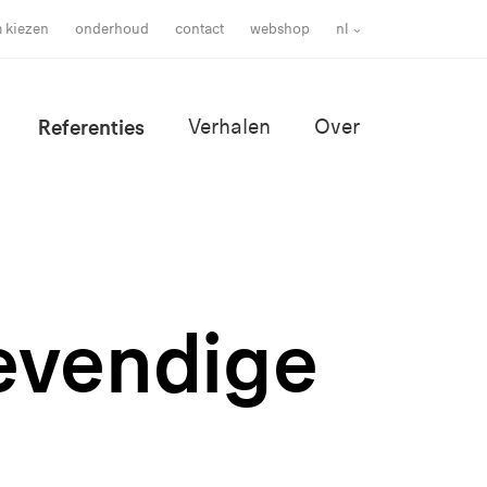
m kiezen
onderhoud
contact
webshop
nl
Referenties
Verhalen
Over
levendige