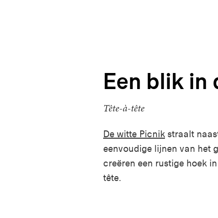
Een blik in 
Tête-à-tête
De witte Picnik
straalt naas
eenvoudige lijnen van het 
creëren een
rustige
hoek in
t
ê
te
.