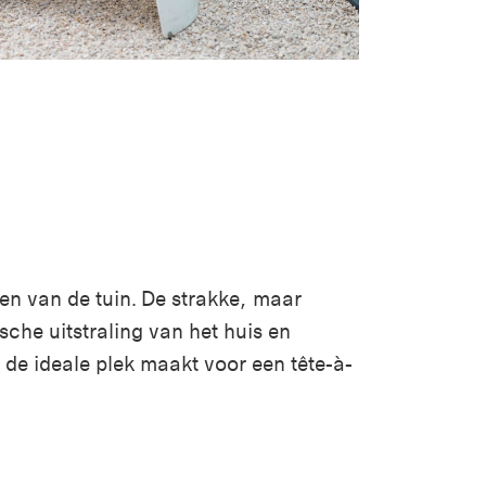
ten van de tuin. De strakke, maar
che uitstraling van het huis en
t de ideale plek maakt
voor een t
ê
te-
à
-