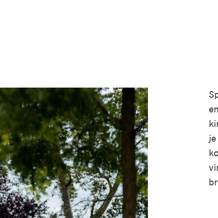
Sp
en
ki
je
ko
vi
b