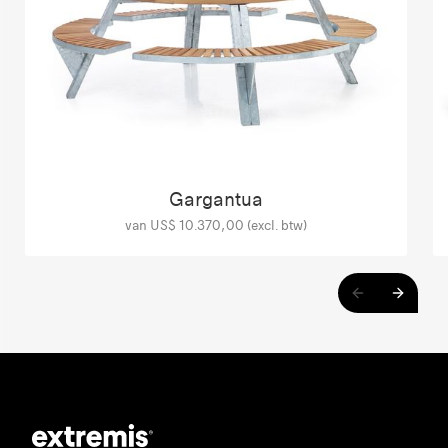
Gargantua
van US$ 10.370,00 (excl. btw)