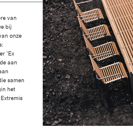
ère van
e bij
 van onze
s:
er ‘Ex
lde aan
 aan
die samen
gin het
Extremis