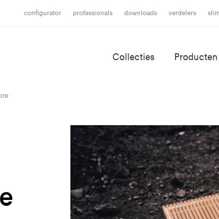
configurator
professionals
downloads
verdelers
sli
Collecties
Producten
ore
e