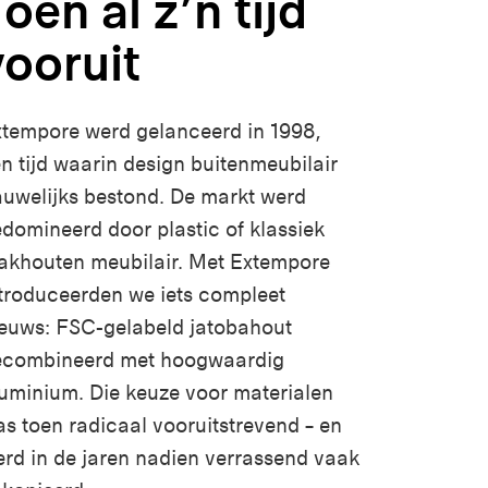
oen al z’n tijd
vooruit
tempore werd gelanceerd in 1998,
n tijd waarin design buitenmeubilair
uwelijks bestond. De markt werd
domineerd door plastic of klassiek
akhouten meubilair. Met Extempore
troduceerden we iets compleet
euws: FSC-gelabeld jatobahout
ecombineerd met hoogwaardig
uminium. Die keuze voor materialen
s toen radicaal vooruitstrevend – en
rd in de jaren nadien verrassend vaak