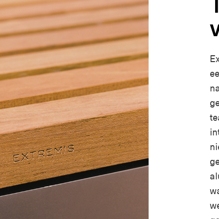
T
Ex
ee
na
ge
te
in
ni
g
al
wa
we