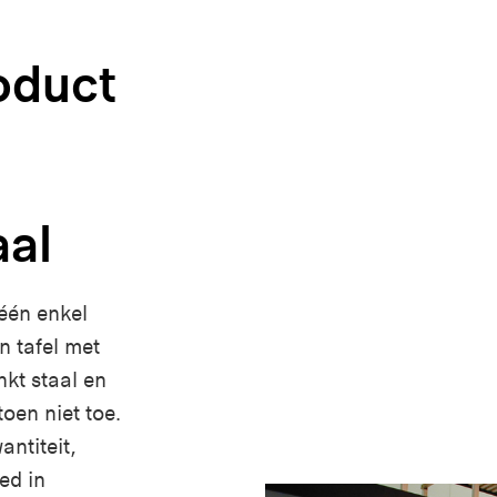
oduct
aal
 één enkel
 tafel met
nkt staal en
toen niet toe.
antiteit,
ed in