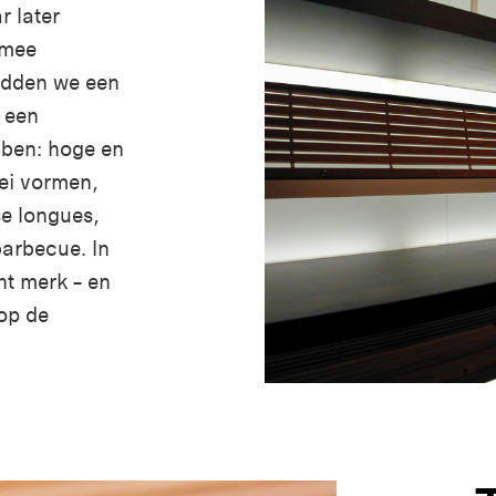
r later
rmee
adden we een
t een
bben: hoge en
lei vormen,
se longues,
arbecue. In
ht merk – en
op de