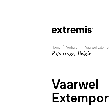
Home
Verhalen
Vaarwel Extemp
Poperinge, België
Vaarwel
Extempor