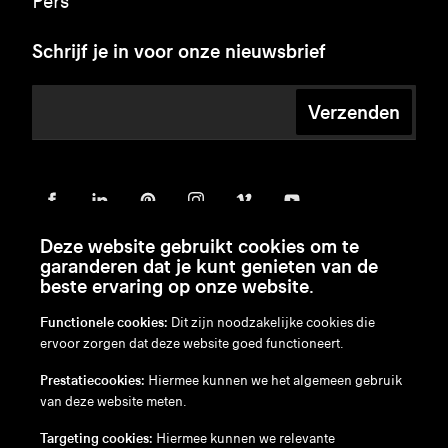
Pers
Schrijf je in voor onze nieuwsbrief
Verzenden
Deze website gebruikt cookies om te
garanderen dat je kunt genieten van de
beste ervaring op onze website.
Functionele cookies:
Dit zijn noodzakelijke cookies die
ervoor zorgen dat deze website goed functioneert.
en
/
nl
/
fr
/
de
Prestatiecookies:
Hiermee kunnen we het algemeen gebruik
Disclaimer
van deze website meten.
Privacybeleid
Cookiebeleid
Targeting cookies:
Hiermee kunnen we relevante