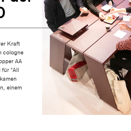
0
ler Kraft
m cologne
opper AA
 für "All
 kamen
gn, einem