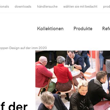
ionals
downloads
händlersuche
wählen sie mit bedacht
prod
Kollektionen
Produkte
Ref
opper-Design auf der imm 2020
f der