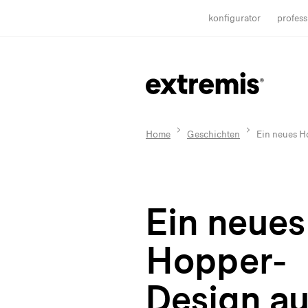
konfigurator
profess
Home
Geschichten
Ein neues H
Ein neues
Hopper-
Design au