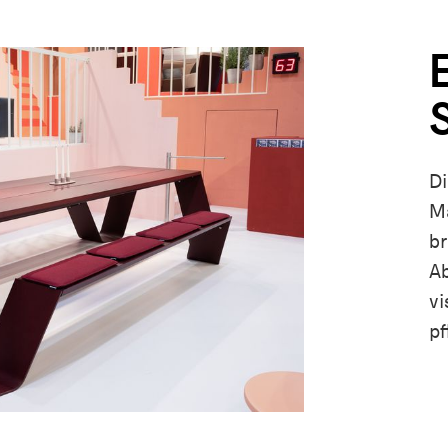
Di
Ma
br
Ab
vi
pf