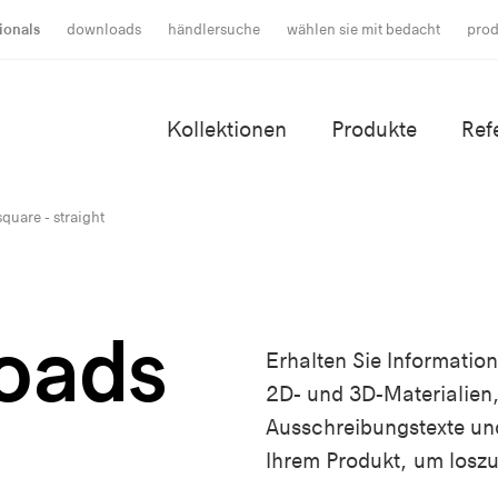
ionals
downloads
händlersuche
wählen sie mit bedacht
prod
Kollektionen
Produkte
Ref
quare - straight
oads
Erhalten Sie Informatio
2D- und 3D-Materialien,
Ausschreibungstexte un
Ihrem Produkt, um loszu