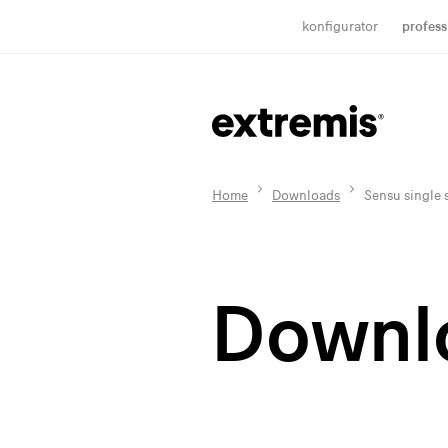
konfigurator
profess
Home
Downloads
Sensu single s
Downl