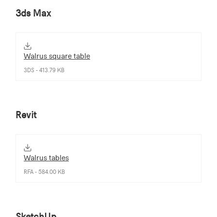
3ds Max
Walrus square table
3DS - 413.79 KB
Revit
Walrus tables
RFA - 584.00 KB
SketchUp