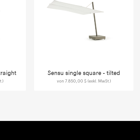
traight
Sensu single square - tilted
.)
von 7.850,00 $ (exkl. MwSt.)