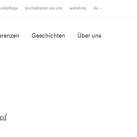
uktpflege
kontaktieren sie uns
webshop
de
erenzen
Geschichten
Über uns
ted