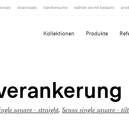
ionals
downloads
händlersuche
wählen sie mit bedacht
prod
Kollektionen
Produkte
Ref
verankerung
ingle square - straight
,
Sensu single square - til