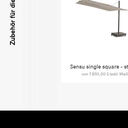
Zubehör für diese Produkte
Sensu single square - s
von 7.850,00 $ (exkl. MwSt